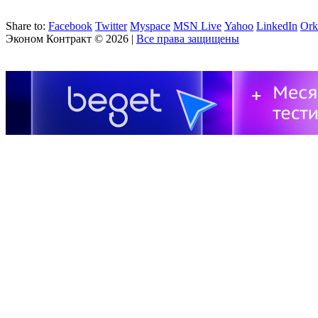
Share to:
Facebook
Twitter
Myspace
MSN Live
Yahoo
LinkedIn
Ork
Эконом Контракт
© 2026 |
Все права защищены