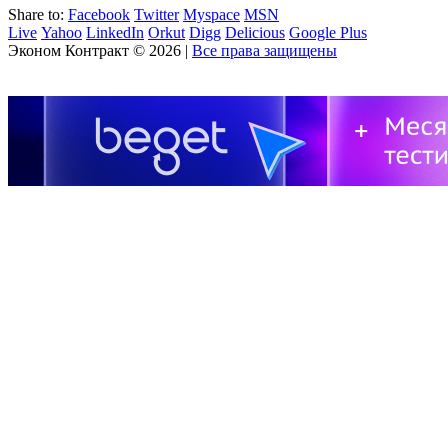
Share to:
Facebook
Twitter
Myspace
MSN
Live
Yahoo
LinkedIn
Orkut
Digg
Delicious
Google Plus
Эконом Контракт
© 2026 |
Все права защищены